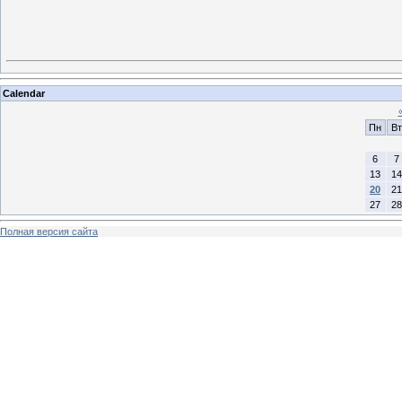
Calendar
Пн
Вт
6
7
13
14
20
21
27
28
Полная версия сайта